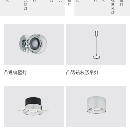
灯
式
灯
灯
光
镜
灯
灯
灯
径
道
筒
灯
聚
灯
灯
光
灯
凸透镜壁灯
凸透镜枝形吊灯