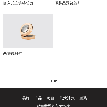
嵌入式凸透镜筒灯
明装凸透镜筒灯
凸透镜射灯
TOP
品牌
产品
项目
艺术沙龙
联系
感
知
世
界
的
艺
术
魅
力