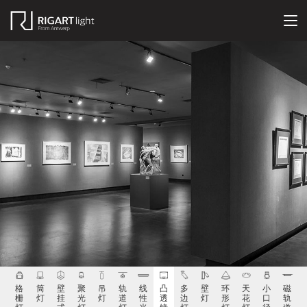
格
筒
壁
聚
吊
轨
线
凸
多
壁
环
天
小
磁
栅
灯
挂
光
灯
道
性
透
边
灯
形
花
口
轨