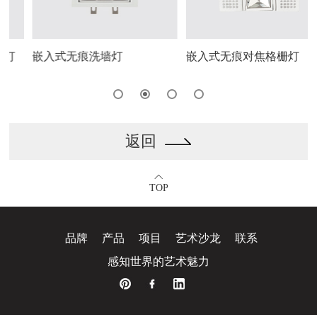
灯
嵌入式无痕洗墙灯
嵌入式无痕对焦格栅灯
返回
TOP
品牌
产品
项目
艺术沙龙
联系
感
知
世
界
的
艺
术
魅
力
思
洋
广