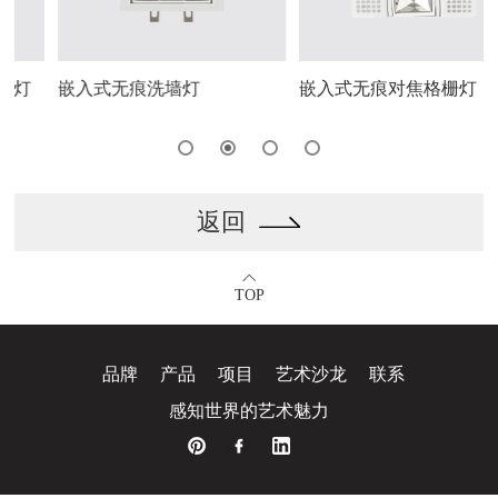
灯
嵌入式无痕洗墙灯
嵌入式无痕对焦格栅灯
返回
TOP
品牌
产品
项目
艺术沙龙
联系
感
知
世
界
的
艺
术
魅
力
思
洋
广